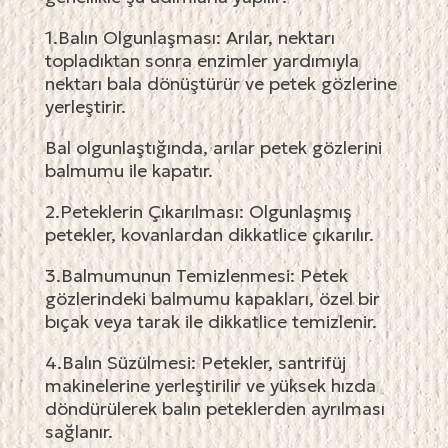
1.Balın Olgunlaşması: Arılar, nektarı
topladıktan sonra enzimler yardımıyla
nektarı bala dönüştürür ve petek gözlerine
yerleştirir.
Bal olgunlaştığında, arılar petek gözlerini
balmumu ile kapatır.
2.Peteklerin Çıkarılması: Olgunlaşmış
petekler, kovanlardan dikkatlice çıkarılır.
3.Balmumunun Temizlenmesi: Petek
gözlerindeki balmumu kapakları, özel bir
bıçak veya tarak ile dikkatlice temizlenir.
4.Balın Süzülmesi: Petekler, santrifüj
makinelerine yerleştirilir ve yüksek hızda
döndürülerek balın peteklerden ayrılması
sağlanır.