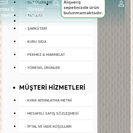
Alışveriş
- SÜT ÜRÜNLERI
sepetinizde ürün
bulunmamaktadır.
- TATLILAR
- ŞARKÜTERI
- KURU GIDA
- PEKMEZ & MARMELAT
- YÖRESEL ÜRÜNLER
MÜŞTERI HIZMETLERI
- KVKK AYDINLATMA METNI
- MESAFELI SATIŞ SÖZLEŞMESI
- İPTAL VE İADE KOŞULLARI