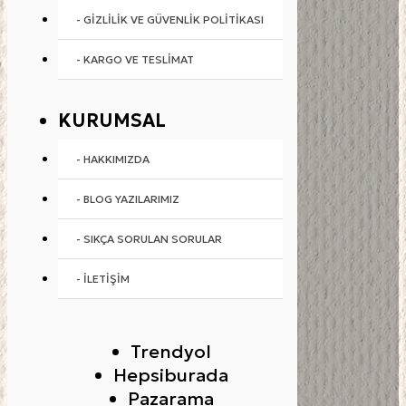
- GIZLILIK VE GÜVENLIK POLITIKASI
- KARGO VE TESLIMAT
KURUMSAL
- HAKKIMIZDA
- BLOG YAZILARIMIZ
- SIKÇA SORULAN SORULAR
- İLETIŞIM
Trendyol
Hepsiburada
Pazarama