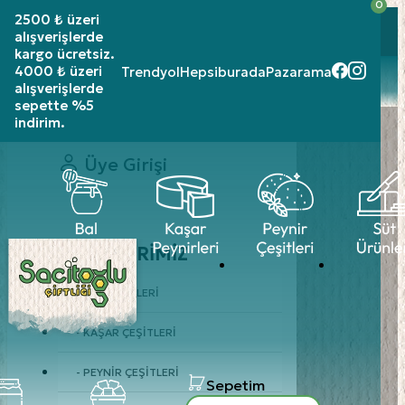
0
2500 ₺ üzeri
2500 ₺ üzeri siparişlerinizde
kargo ücretsiz!
alışverişlerde
4000 ₺ üzeri alışverişlerde sepette %5 indirim
kargo ücretsiz.
4000 ₺ üzeri
Trendyol
Hepsiburada
Pazarama
alışverişlerde
sepette %5
indirim.
Üye Girişi
ÜRÜNLERIMIZ
- BAL ÇEŞITLERI
- KAŞAR ÇEŞITLERI
- PEYNIR ÇEŞITLERI
Sepetim