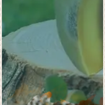
Anasayfa
»
Blog
»
Arı Ürünleri : Bal, Polen, Propolis, Arı Sütü