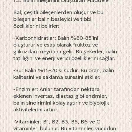
1.2. Balın Bileşimini Oluşturan Maddeler
Bal, çeşitli bileşenlerden oluşur ve bu
bileşenler balın besleyici ve tıbbi
özelliklerini belirler:
-Karbonhidratlar: Balın %80-85'ini
oluşturur ve esas olarak fruktoz ve
glikozdan meydana gelir. Bu şekerler, balın
tatlılığını ve enerji verici özelliklerini sağlar.
-Su: Balın %15-20'si sudur. Bu oran, balın
kalitesini ve saklama süresini etkiler.
-Enzimler: Arılar tarafından nektara
eklenen invertaz, diastaz gibi enzimler,
balın sindirimini kolaylaştırır ve biyolojik
aktivitelerini artırır.
-Vitaminler: B1, B2, B3, B5, B6 ve C
vitaminleri bulunur. Bu vitaminler, vücudun