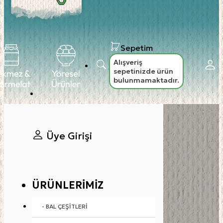
Sepetim
Alışveriş
sepetinizde ürün
bulunmamaktadır.
Üye Girişi
ÜRÜNLERIMIZ
- BAL ÇEŞITLERI