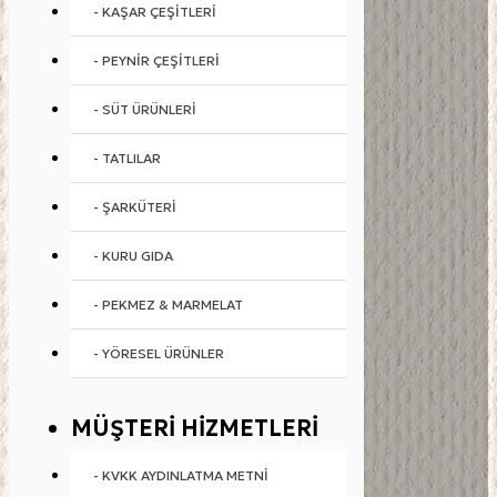
- KAŞAR ÇEŞITLERI
- PEYNIR ÇEŞITLERI
- SÜT ÜRÜNLERI
- TATLILAR
- ŞARKÜTERI
- KURU GIDA
- PEKMEZ & MARMELAT
- YÖRESEL ÜRÜNLER
MÜŞTERI HIZMETLERI
- KVKK AYDINLATMA METNI