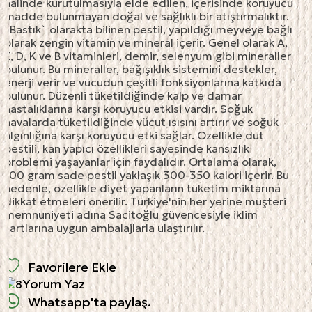
halinde kurutulmasıyla elde edilen, içerisinde koruyucu
madde bulunmayan doğal ve sağlıklı bir atıştırmalıktır.
`Bastık` olarakta bilinen pestil, yapıldığı meyveye bağlı
olarak zengin vitamin ve mineral içerir. Genel olarak A,
E, D, K ve B vitaminleri, demir, selenyum gibi mineraller
bulunur. Bu mineraller, bağışıklık sistemini destekler,
enerji verir ve vücudun çeşitli fonksiyonlarına katkıda
bulunur​. Düzenli tüketildiğinde kalp ve damar
hastalıklarına karşı koruyucu etkisi vardır. Soğuk
havalarda tüketildiğinde vücut ısısını artırır ve soğuk
algınlığına karşı koruyucu etki sağlar. Özellikle dut
pestili, kan yapıcı özellikleri sayesinde kansızlık
problemi yaşayanlar için faydalıdır. Ortalama olarak,
100 gram sade pestil yaklaşık 300-350 kalori içerir. Bu
nedenle, özellikle diyet yapanların tüketim miktarına
dikkat etmeleri önerilir. Türkiye'nin her yerine müşteri
memnuniyeti adına Sacitoğlu güvencesiyle iklim
şartlarına uygun ambalajlarla ulaştırılır.
Favorilere Ekle
Yorum Yaz
Whatsapp'ta paylaş.