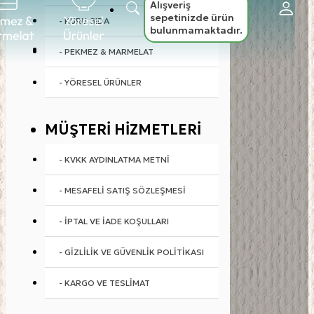
Alışveriş
sepetinizde ürün
- KURU GIDA
bulunmamaktadır.
- PEKMEZ & MARMELAT
- YÖRESEL ÜRÜNLER
MÜŞTERI HIZMETLERI
- KVKK AYDINLATMA METNI
- MESAFELI SATIŞ SÖZLEŞMESI
- İPTAL VE İADE KOŞULLARI
- GIZLILIK VE GÜVENLIK POLITIKASI
- KARGO VE TESLIMAT