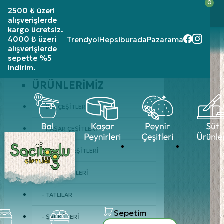
0
2500 ₺ üzeri siparişlerinizde
kargo ücretsiz!
2500 ₺ üzeri
4000 ₺ üzeri alışverişlerde sepette %5 indirim
alışverişlerde
kargo ücretsiz.
Üye Girişi
4000 ₺ üzeri
Trendyol
Hepsiburada
Pazarama
alışverişlerde
sepette %5
indirim.
ÜRÜNLERIMIZ
- BAL ÇEŞITLERI
- KAŞAR ÇEŞITLERI
- PEYNIR ÇEŞITLERI
- SÜT ÜRÜNLERI
- TATLILAR
Sepetim
- ŞARKÜTERI