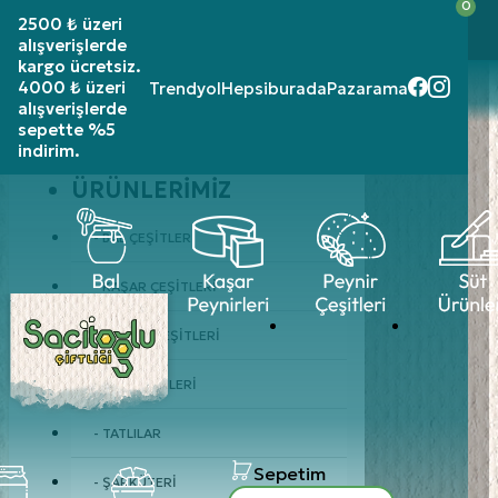
0
2500 ₺ üzeri siparişlerinizde
kargo ücretsiz!
2500 ₺ üzeri
4000 ₺ üzeri alışverişlerde sepette %5 indirim
alışverişlerde
kargo ücretsiz.
Üye Girişi
4000 ₺ üzeri
Trendyol
Hepsiburada
Pazarama
alışverişlerde
sepette %5
indirim.
ÜRÜNLERIMIZ
- BAL ÇEŞITLERI
- KAŞAR ÇEŞITLERI
- PEYNIR ÇEŞITLERI
- SÜT ÜRÜNLERI
- TATLILAR
Sepetim
- ŞARKÜTERI