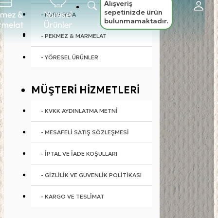
Alışveriş
sepetinizde ürün
- KURU GIDA
bulunmamaktadır.
- PEKMEZ & MARMELAT
- YÖRESEL ÜRÜNLER
MÜŞTERI HIZMETLERI
- KVKK AYDINLATMA METNI
- MESAFELI SATIŞ SÖZLEŞMESI
- İPTAL VE İADE KOŞULLARI
- GIZLILIK VE GÜVENLIK POLITIKASI
- KARGO VE TESLIMAT