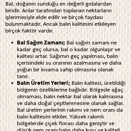
Bal, doğanın sunduğu en değerli gıdalardan
biridir. Arılar tarafından toplanan nektarların
işlenmesiyle elde edilir ve birçok faydası
bulunmaktadır. Ancak balın kalitesini etkileyen
birçok faktör vardır.
Bal Sağım Zamanı;
Bal sağım zamanı ne
kadar geç olursa, bal o kadar olgunlaşır ve
kalitesi artar. Sağımın geç yapılması, balın
içerisindeki su oranının azalmasına ve daha
yoğun bir kıvama sahip olmasına olanak
tanır.
Balın Üretim Yerleri;
Balın kalitesi, üretildiği
bölgenin özelliklerine bağlıdır. Bölgede ağaç
olmaması, balın nektar bal olarak kalmasına
ve daha doğal çeşitlenmesine olanak sağlar.
Bal üretim yerlerinin rakımı ve nem oranı da
balın kalitesini etkiler. Yüksek rakımlı
bölgelerde çiçek florası daha geniştir ve
düşük nem oranı balın daha kuru ve kaliteli