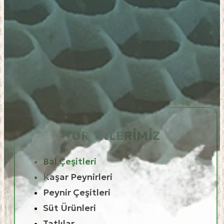
ÜRÜNLERIMIZ
Bal Çeşitleri
Kaşar Peynirleri
Peynir Çeşitleri
Süt Ürünleri
Tatlılar