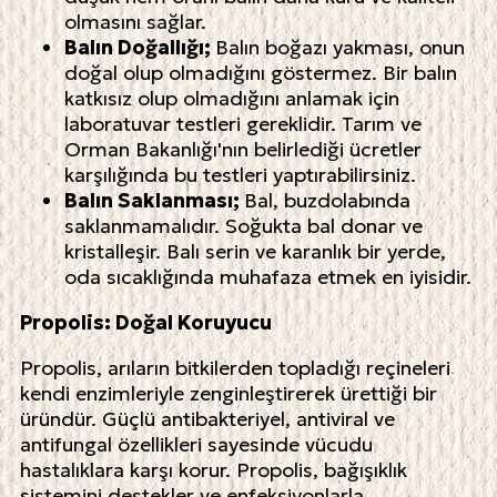
olmasını sağlar.
Balın Doğallığı;
Balın boğazı yakması, onun
doğal olup olmadığını göstermez. Bir balın
katkısız olup olmadığını anlamak için
laboratuvar testleri gereklidir. Tarım ve
Orman Bakanlığı'nın belirlediği ücretler
karşılığında bu testleri yaptırabilirsiniz.
Balın Saklanması;
Bal, buzdolabında
saklanmamalıdır. Soğukta bal donar ve
kristalleşir. Balı serin ve karanlık bir yerde,
oda sıcaklığında muhafaza etmek en iyisidir.
Propolis: Doğal Koruyucu
Propolis, arıların bitkilerden topladığı reçineleri
kendi enzimleriyle zenginleştirerek ürettiği bir
üründür. Güçlü antibakteriyel, antiviral ve
antifungal özellikleri sayesinde vücudu
hastalıklara karşı korur. Propolis, bağışıklık
sistemini destekler ve enfeksiyonlarla