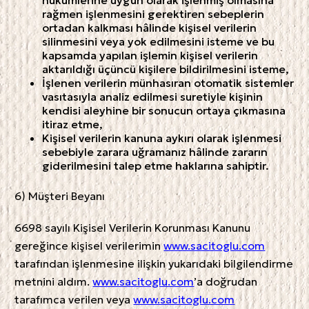
hükümlerine uygun olarak işlenmiş olmasına
rağmen işlenmesini gerektiren sebeplerin
ortadan kalkması hâlinde kişisel verilerin
silinmesini veya yok edilmesini isteme ve bu
kapsamda yapılan işlemin kişisel verilerin
aktarıldığı üçüncü kişilere bildirilmesini isteme,
İşlenen verilerin münhasıran otomatik sistemler
vasıtasıyla analiz edilmesi suretiyle kişinin
kendisi aleyhine bir sonucun ortaya çıkmasına
itiraz etme,
Kişisel verilerin kanuna aykırı olarak işlenmesi
sebebiyle zarara uğramanız hâlinde zararın
giderilmesini talep etme haklarına sahiptir.
6) Müşteri Beyanı
6698 sayılı Kişisel Verilerin Korunması Kanunu
gereğince kişisel verilerimin
www.sacitoglu.com
tarafından işlenmesine ilişkin yukarıdaki bilgilendirme
metnini aldım.
www.sacitoglu.com
’a doğrudan
tarafımca verilen veya
www.sacitoglu.com