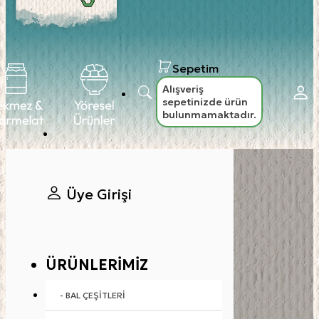
Sepetim
Alışveriş
sepetinizde ürün
bulunmamaktadır.
Üye Girişi
ÜRÜNLERIMIZ
- BAL ÇEŞITLERI