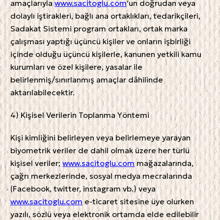
amaçlarıyla
www.sacitoglu.com
‘un doğrudan veya
dolaylı iştirakleri, bağlı ana ortaklıkları, tedarikçileri,
Sadakat Sistemi program ortakları, ortak marka
çalışması yaptığı üçüncü kişiler ve onların işbirliği
içinde olduğu üçüncü kişilerle, kanunen yetkili kamu
kurumları ve özel kişilere, yasalar ile
belirlenmiş/sınırlanmış amaçlar dâhilinde
aktarılabilecektir.
4) Kişisel Verilerin Toplanma Yöntemi
Kişi kimliğini belirleyen veya belirlemeye yarayan
biyometrik veriler de dahil olmak üzere her türlü
kişisel veriler;
www.sacitoglu.com
mağazalarında,
çağrı merkezlerinde, sosyal medya mecralarında
(Facebook, twitter, instagram vb.) veya
www.sacitoglu.com
e-ticaret sitesine üye olurken
yazılı, sözlü veya elektronik ortamda elde edilebilir