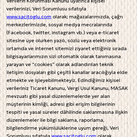
Verilerin Korunması Kanunu uyarınca kişisel
verilerinizi, Veri Sorumlusu sıfatıyla
www.sacitoglu.com
olarak; mağazalarımızda, çağrı
merkezlerimizde, sosyal medya mecralarında
(Facebook, twitter, instagram vb.) veya e-ticaret
sitesine üye olurken yazılı, sözlü veya elektronik
ortamda ve internet sitemizi ziyaret ettiğiniz sırada
bilgisayarlarımızın sizi otomatik olarak tanımasına
yarayan ve “cookies” olarak adlandırılan teknik
iletişim dosyaları gibi çeşitli kanallar aracılığıyla elde
etmekte ve işleyebilmekteyiz. Edindiğimiz kişisel
verileriniz Ticaret Kanunu, Vergi Usul Kanunu, MASAK
mevzuatı gibi yasal düzenlemelerde yer alan
müşterinin kimliği, adresi gibi erişim bilgilerinin
tespiti ve yasal süreler dâhilinde saklanmasına ilişkin
düzenlemeler ile bilgi saklama, raporlama,
bilgilendirme yükümlülüklerine uyum gereği, Veri
Sorumlusu sıfatıyla
www.sacitoglu.com
olarak