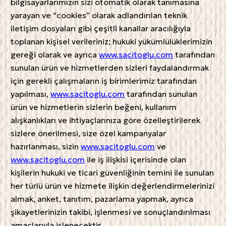
bilgisayarlarımızın sizi otomatik olarak tanımasına
yarayan ve “cookies” olarak adlandırılan teknik
iletişim dosyaları gibi çeşitli kanallar aracılığıyla
toplanan kişisel verileriniz; hukuki yükümlülüklerimizin
gereği olarak ve ayrıca
www.sacitoglu.com
tarafından
sunulan ürün ve hizmetlerden sizleri faydalandırmak
için gerekli çalışmaların iş birimlerimiz tarafından
yapılması,
www.sacitoglu.com
tarafından sunulan
ürün ve hizmetlerin sizlerin beğeni, kullanım
alışkanlıkları ve ihtiyaçlarınıza göre özelleştirilerek
sizlere önerilmesi, size özel kampanyalar
hazırlanması, sizin
www.sacitoglu.com
ve
www.sacitoglu.com
ile iş ilişkisi içerisinde olan
kişilerin hukuki ve ticari güvenliğinin temini ile sunulan
her türlü ürün ve hizmete ilişkin değerlendirmelerinizi
almak, anket, tanıtım, pazarlama yapmak, ayrıca
şikayetlerinizin takibi, işlenmesi ve sonuçlandırılması
amaçlarıyla işlenecektir.