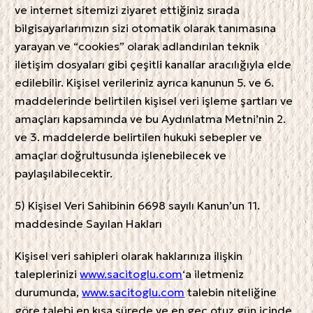
ve internet sitemizi ziyaret ettiğiniz sırada
bilgisayarlarımızın sizi otomatik olarak tanımasına
yarayan ve “cookies” olarak adlandırılan teknik
iletişim dosyaları gibi çeşitli kanallar aracılığıyla elde
edilebilir. Kişisel verileriniz ayrıca kanunun 5. ve 6.
maddelerinde belirtilen kişisel veri işleme şartları ve
amaçları kapsamında ve bu Aydınlatma Metni’nin 2.
ve 3. maddelerde belirtilen hukuki sebepler ve
amaçlar doğrultusunda işlenebilecek ve
paylaşılabilecektir.
5) Kişisel Veri Sahibinin 6698 sayılı Kanun’un 11.
maddesinde Sayılan Hakları
Kişisel veri sahipleri olarak haklarınıza ilişkin
taleplerinizi
www.sacitoglu.com
‘a iletmeniz
durumunda,
www.sacitoglu.com
talebin niteliğine
göre talebi en kısa sürede ve en geç otuz gün içinde