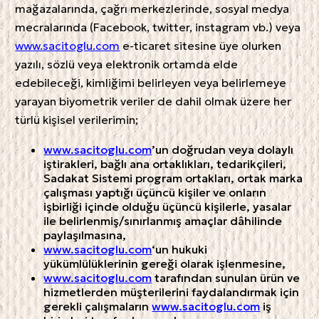
mağazalarında, çağrı merkezlerinde, sosyal medya
mecralarında (Facebook, twitter, instagram vb.) veya
www.sacitoglu.com
e-ticaret sitesine üye olurken
yazılı, sözlü veya elektronik ortamda elde
edebileceği, kimliğimi belirleyen veya belirlemeye
yarayan biyometrik veriler de dahil olmak üzere her
türlü kişisel verilerimin;
www.sacitoglu.com
’un doğrudan veya dolaylı
iştirakleri, bağlı ana ortaklıkları, tedarikçileri,
Sadakat Sistemi program ortakları, ortak marka
çalışması yaptığı üçüncü kişiler ve onların
işbirliği içinde olduğu üçüncü kişilerle, yasalar
ile belirlenmiş/sınırlanmış amaçlar dâhilinde
paylaşılmasına,
www.sacitoglu.com
‘un hukuki
yükümlülüklerinin gereği olarak işlenmesine,
www.sacitoglu.com
tarafından sunulan ürün ve
hizmetlerden müşterilerini faydalandırmak için
gerekli çalışmaların
www.sacitoglu.com
iş