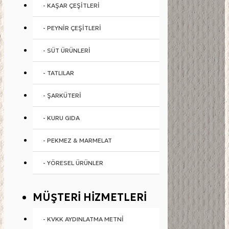
- KAŞAR ÇEŞITLERI
- PEYNIR ÇEŞITLERI
- SÜT ÜRÜNLERI
- TATLILAR
- ŞARKÜTERI
- KURU GIDA
- PEKMEZ & MARMELAT
- YÖRESEL ÜRÜNLER
MÜŞTERI HIZMETLERI
- KVKK AYDINLATMA METNI