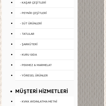
- KAŞAR ÇEŞITLERI
- PEYNIR ÇEŞITLERI
- SÜT ÜRÜNLERI
- TATLILAR
- ŞARKÜTERI
- KURU GIDA
- PEKMEZ & MARMELAT
- YÖRESEL ÜRÜNLER
MÜŞTERI HIZMETLERI
- KVKK AYDINLATMA METNI