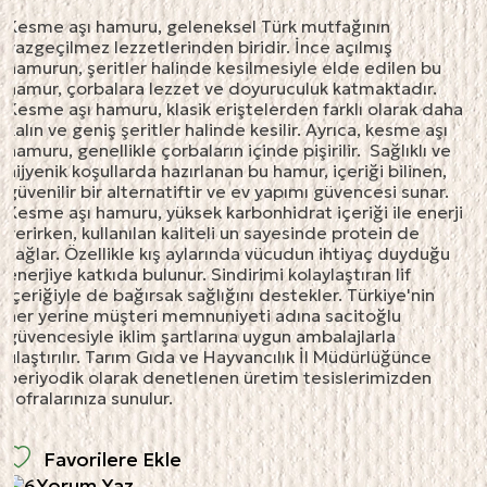
Kesme aşı hamuru, geleneksel Türk mutfağının
vazgeçilmez lezzetlerinden biridir. İnce açılmış
hamurun, şeritler halinde kesilmesiyle elde edilen bu
hamur, çorbalara lezzet ve doyuruculuk katmaktadır.
Kesme aşı hamuru, klasik eriştelerden farklı olarak daha
kalın ve geniş şeritler halinde kesilir. Ayrıca, kesme aşı
hamuru, genellikle çorbaların içinde pişirilir. Sağlıklı ve
hijyenik koşullarda hazırlanan bu hamur, içeriği bilinen,
güvenilir bir alternatiftir ve ev yapımı güvencesi sunar.
Kesme aşı hamuru, yüksek karbonhidrat içeriği ile enerji
verirken, kullanılan kaliteli un sayesinde protein de
sağlar. Özellikle kış aylarında vücudun ihtiyaç duyduğu
enerjiye katkıda bulunur. Sindirimi kolaylaştıran lif
içeriğiyle de bağırsak sağlığını destekler. Türkiye'nin
her yerine müşteri memnuniyeti adına sacitoğlu
güvencesiyle iklim şartlarına uygun ambalajlarla
ulaştırılır. Tarım Gıda ve Hayvancılık İl Müdürlüğünce
periyodik olarak denetlenen üretim tesislerimizden
sofralarınıza sunulur.
Favorilere Ekle
Yorum Yaz