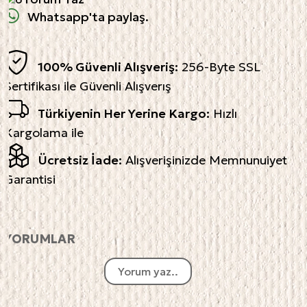
Whatsapp'ta paylaş.
100% Güvenli Alışveriş:
256-Byte SSL
Sertifikası ile Güvenli Alışverış
Türkiyenin Her Yerine Kargo:
Hızlı
Kargolama ile
Ücretsiz İade:
Alışverişinizde Memnunuiyet
Garantisi
YORUMLAR
Yorum yaz..