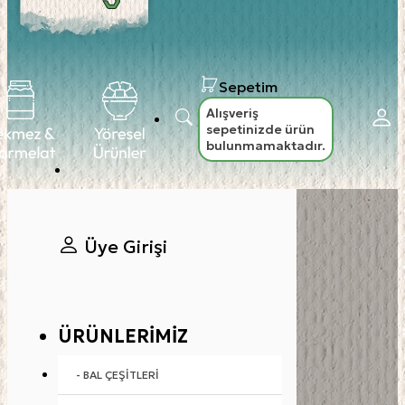
Sepetim
Alışveriş
sepetinizde ürün
bulunmamaktadır.
Üye Girişi
ÜRÜNLERIMIZ
- BAL ÇEŞITLERI